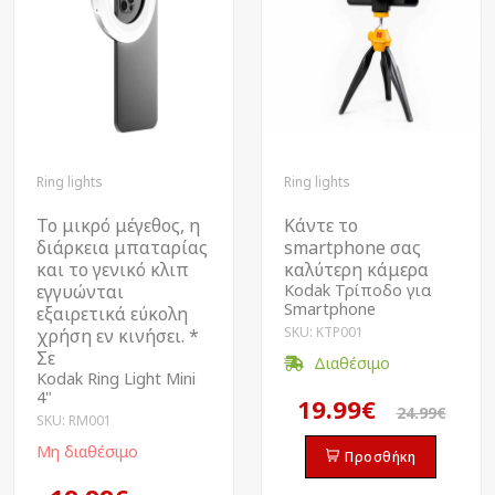
Ring lights
Ring lights
Το μικρό μέγεθος, η
Κάντε το
διάρκεια μπαταρίας
smartphone σας
και το γενικό κλιπ
καλύτερη κάμερα
εγγυώνται
Kodak Τρίποδο για
Smartphone
εξαιρετικά εύκολη
SKU: KTP001
χρήση εν κινήσει. *
Σε
Διαθέσιμο
Kodak Ring Light Mini
4"
19.99€
24.99€
SKU: RM001
Μη διαθέσιμο
Προσθήκη