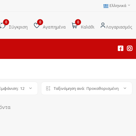
Ελληνικά
0
0
0
Σύγκριση
Αγαπημένα
Καλάθι
Λογαριασμός
Εμφάνιση:
12
Ταξινόμηση ανά:
Προκαθορισμένη
ϊόντα