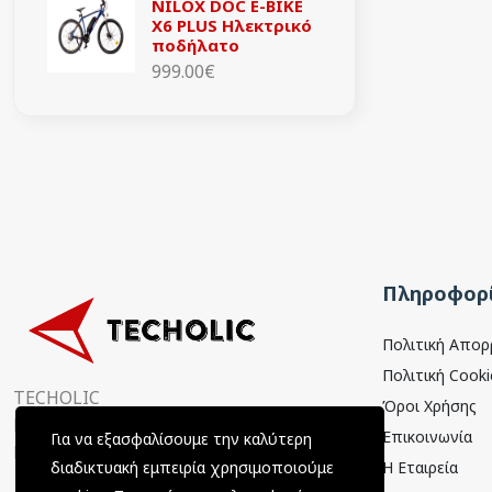
NILOX DOC E-BIKE
X6 PLUS Ηλεκτρικό
ποδήλατο
999.00€
Πληροφορί
Πολιτική Απο
Πολιτική Cooki
TECHOLIC
Όροι Χρήσης
Παραμυθιάς 4, 15354
Επικοινωνία
Για να εξασφαλίσουμε την καλύτερη
Γλυκά Νερά, Αττική, Ελλάδα
Η Εταιρεία
διαδικτυακή εμπειρία χρησιμοποιούμε