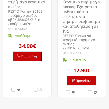
πυρίμαχο κεραμικό
Κεραμικό πυρίμαχο
σκεύος
σκεύος. Εξαιρετικά
RESTO Fornax 96152
ανθεκτικό και
πυρίμαχο σκεύος
ευέλικτο για
οβάλ 38.6Χ23Χ6,6cm ,
ψήσιμο, σερβίρισμα
Σκούρο Μπλε
και αποθήκευση σε
SKU: RE96152
ένα
Διαθέσιμο
RESTO Fornax 96111
κεραμικό πυρίμαχο
σκεύος
34.90€
27.3Χ16.3Χ5.3cm
SKU: RE96111
Προσθήκη
Διαθέσιμο
12.90€
Προσθήκη