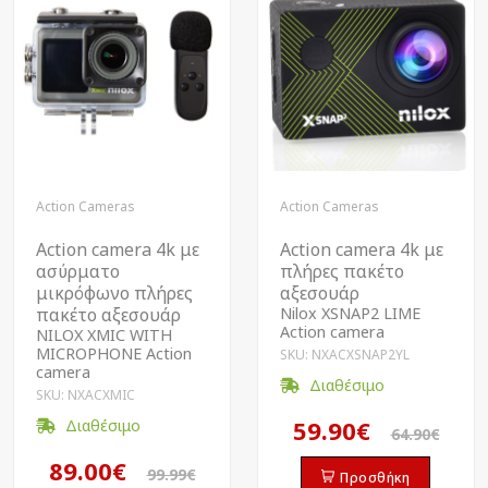
Action Cameras
Action Cameras
Action camera 4k με
Action camera 4k με
ασύρματο
πλήρες πακέτο
μικρόφωνο πλήρες
αξεσουάρ
πακέτο αξεσουάρ
Nilox XSNAP2 LIME
Action camera
NILOX XMIC WITH
MICROPHONE Action
SKU: NXACXSNAP2YL
camera
Διαθέσιμο
SKU: NXACXMIC
59.90€
Διαθέσιμο
64.90€
89.00€
99.99€
Προσθήκη