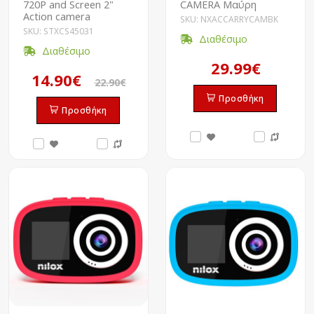
720P and Screen 2"
CAMERA Μαύρη
Action camera
SKU: NXACCARRYCAMBK
SKU: STXCS45031
Διαθέσιμο
Διαθέσιμο
29.99€
14.90€
22.90€
Προσθήκη
Προσθήκη