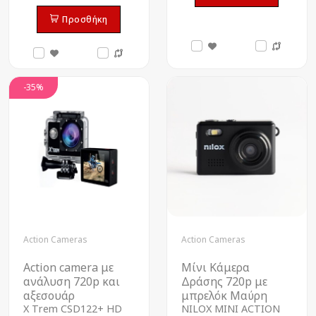
Προσθήκη
-35%
Action Cameras
Action Cameras
Action camera με
Μίνι Κάμερα
ανάλυση 720p και
Δράσης 720p με
αξεσουάρ
μπρελόκ Μαύρη
X Τrem CSD122+ HD
NILOX MINI ACTION