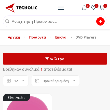
0
0
0
Αρχική
Προϊόντα
Εικόνα
DVD Players
Φίλτρα
Βρέθηκαν συνολικά
1
αποτελέσματα!
12
Προκαθορισμένη
Εξαντλημένο