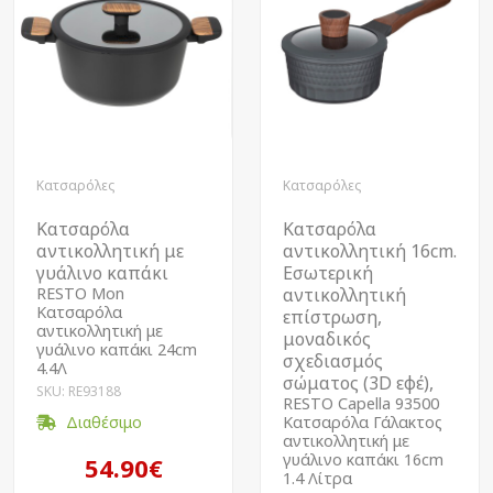
Κατσαρόλες
Κατσαρόλες
Kατσαρόλα
Κατσαρόλα
αντικολλητική με
αντικολλητική 16cm.
γυάλινο καπάκι
Εσωτερική
RESTO Mon
αντικολλητική
Kατσαρόλα
επίστρωση,
αντικολλητική με
μοναδικός
γυάλινο καπάκι 24cm
σχεδιασμός
4.4Λ
σώματος (3D εφέ),
SKU: RE93188
RESTO Capella 93500
Διαθέσιμο
Kατσαρόλα Γάλακτος
αντικολλητική με
γυάλινο καπάκι 16cm
54.90€
1.4 Λίτρα