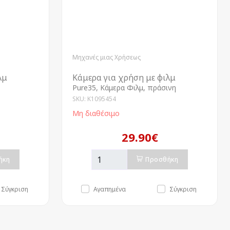
Μηχανές μιας Χρήσεως
λμ
Κάμερα για χρήση με φιλμ
Pure35, Κάμερα Φιλμ, πράσινη
SKU: K1095454
Μη διαθέσιμο
29.90€
ήκη
Προσθήκη
Σύγκριση
Αγαπημένα
Σύγκριση