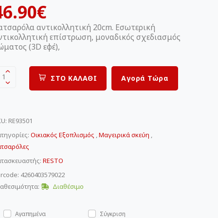
46.90€
ατσαρόλα αντικολλητική 20cm. Εσωτερική
ντικολλητική επίστρωση, μοναδικός σχεδιασμός
ώματος (3D εφέ),
1
ΣΤΟ ΚΑΛΑΘΙ
Αγορά Τώρα
KU
:
RE93501
τηγορίες:
Οικιακός Εξοπλισμός
,
Μαγειρικά σκεύη
,
ατσαρόλες
ατασκευαστής:
RESTO
rcode: 4260403579022
αθεσιμότητα:
Διαθέσιμο
Αγαπημένα
Σύγκριση