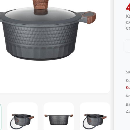
Κ
α
σ
S
Κα
Κ
Κ
Ba
Δι