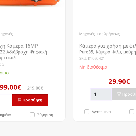
Μηχανές
Μηχανές μιας Χρήσεως
χη Κάμερα 16MP
Κάμερα για χρήση με φι
Z2 Αδιάβροχη Ψηφιακή
Pure35, Κάμερα Φιλμ, μαύρη
ορτοκαλί
SKU: K1095421
OG
Μη διαθέσιμο
σιμο
29.90€
99.00€
219.00€
Προσθ
Προσθήκη
Αγαπημένα
πημένα
Σύγκριση