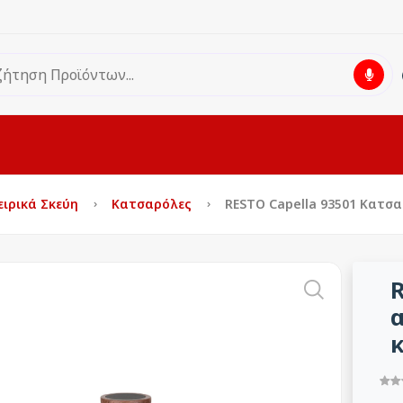
ιρικά Σκεύη
Κατσαρόλες
RESTO Capella 93501 Kατσα
R
α
κ