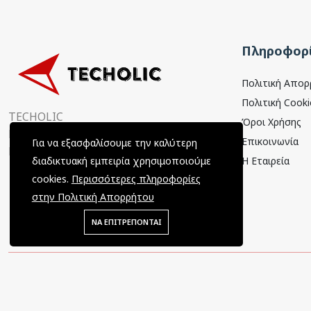
Πληροφορί
Πολιτική Απο
Πολιτική Cooki
TECHOLIC
Όροι Χρήσης
Παραμυθιάς 4, 15354
Επικοινωνία
Για να εξασφαλίσουμε την καλύτερη
Γλυκά Νερά, Αττική, Ελλάδα
Η Εταιρεία
διαδικτυακή εμπειρία χρησιμοποιούμε
cookies.
Περισσότερες πληροφορίες
στην Πολιτική Απορρήτου
ΝΑ ΕΠΙΤΡΕΠΟΝΤΑΙ
Copyright © 2022 Techolic / All Rights Reserved / Powered by
Tec-