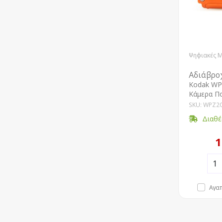
Ψηφιακές 
Αδιάβρο
Kodak WP
Κάμερα Π
SKU: WPZ2
Διαθέ
1
Αγα