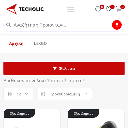
0
0
0
Αρχική
LEXGO
Φίλτρα
Βρέθηκαν συνολικά
2
αποτελέσματα!
12
Προκαθορισμένη
Εξαντλημένο
Εξαντλημένο