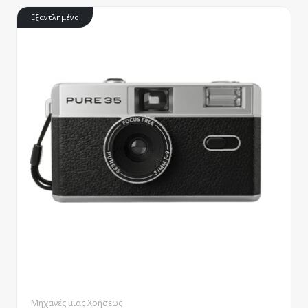
Εξαντλημένο
Μηχανές μιας Χρήσεως