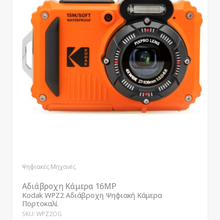
Ψηφιακές Μηχανές
Αδιάβροχη Κάμερα 16MP
Kodak WPZ2 Αδιάβροχη Ψηφιακή Κάμερα
Πορτοκαλί
SKU: WPZ2OG