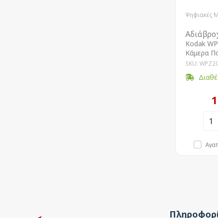
Ψηφιακές 
Αδιάβρο
Kodak WP
Κάμερα Π
SKU: WPZ2
Διαθέ
1
Αγα
Πληροφορί