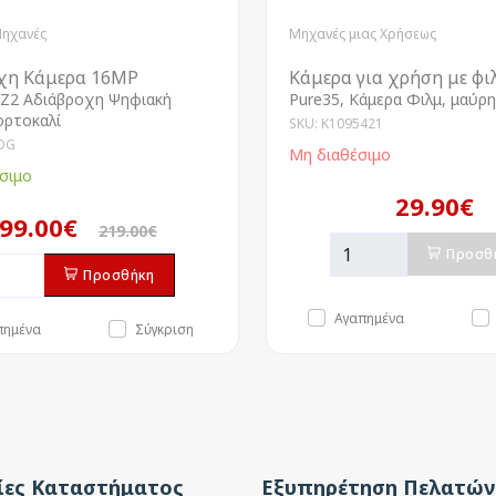
Μηχανές
Μηχανές μιας Χρήσεως
χη Κάμερα 16MP
Κάμερα για χρήση με φι
Z2 Αδιάβροχη Ψηφιακή
Pure35, Κάμερα Φιλμ, μαύρη
ορτοκαλί
SKU: K1095421
OG
Μη διαθέσιμο
σιμο
29.90€
99.00€
219.00€
Προσθ
Προσθήκη
Αγαπημένα
πημένα
Σύγκριση
ες Καταστήματος
Εξυπηρέτηση Πελατών