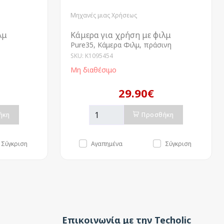
Μηχανές μιας Χρήσεως
λμ
Κάμερα για χρήση με φιλμ
Pure35, Κάμερα Φιλμ, πράσινη
SKU: K1095454
Μη διαθέσιμο
29.90€
ήκη
Προσθήκη
Σύγκριση
Αγαπημένα
Σύγκριση
Επικοινωνία με την Techolic