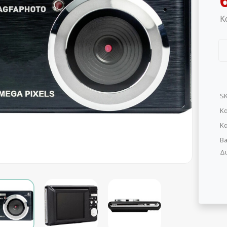
Κ
S
Κα
Κ
Ba
Δι