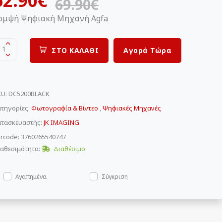
62.90€
69.90€
ομψή Ψηφιακή Μηχανή Agfa
1
ΣΤΟ ΚΑΛΑΘΙ
Αγορά Τώρα
KU
:
DC5200BLACK
τηγορίες:
Φωτογραφία & Βίντεο
,
Ψηφιακές Μηχανές
ατασκευαστής:
JK IMAGING
rcode: 3760265540747
αθεσιμότητα:
Διαθέσιμο
Αγαπημένα
Σύγκριση