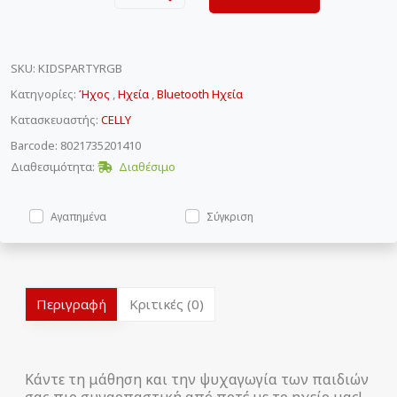
SKU
:
KIDSPARTYRGB
Κατηγορίες:
Ήχος
,
Ηχεία
,
Bluetooth Ηχεία
Κατασκευαστής:
CELLY
Barcode: 8021735201410
Διαθεσιμότητα:
Διαθέσιμο
Αγαπημένα
Σύγκριση
Περιγραφή
Κριτικές (0)
Κάντε τη μάθηση και την ψυχαγωγία των παιδιών
σας πιο συναρπαστική από ποτέ με το ηχείο μας!