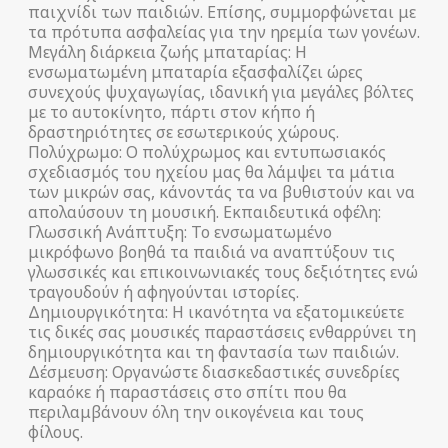
παιχνίδι των παιδιών. Επίσης, συμμορφώνεται με
τα πρότυπα ασφαλείας για την ηρεμία των γονέων.
Μεγάλη διάρκεια ζωής μπαταρίας: Η
ενσωματωμένη μπαταρία εξασφαλίζει ώρες
συνεχούς ψυχαγωγίας, ιδανική για μεγάλες βόλτες
με το αυτοκίνητο, πάρτι στον κήπο ή
δραστηριότητες σε εσωτερικούς χώρους.
Πολύχρωμο: Ο πολύχρωμος και εντυπωσιακός
σχεδιασμός του ηχείου μας θα λάμψει τα μάτια
των μικρών σας, κάνοντάς τα να βυθιστούν και να
απολαύσουν τη μουσική. Εκπαιδευτικά οφέλη:
Γλωσσική Ανάπτυξη: Το ενσωματωμένο
μικρόφωνο βοηθά τα παιδιά να αναπτύξουν τις
γλωσσικές και επικοινωνιακές τους δεξιότητες ενώ
τραγουδούν ή αφηγούνται ιστορίες.
Δημιουργικότητα: Η ικανότητα να εξατομικεύετε
τις δικές σας μουσικές παραστάσεις ενθαρρύνει τη
δημιουργικότητα και τη φαντασία των παιδιών.
Δέσμευση: Οργανώστε διασκεδαστικές συνεδρίες
καραόκε ή παραστάσεις στο σπίτι που θα
περιλαμβάνουν όλη την οικογένεια και τους
φίλους.