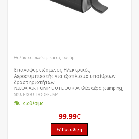
Θαλάσσια σκούτερ και αξεσουάρ
Επαναφορτιζόμενος Ηλεκτρικός
Αεροσυμπιεστής για εξοπλισμό υπαίθριων
δραστηριοτήτων
NILOX AIR PUMP OUTDOOR Αντλία αέρα (camping)
SKU: NXOUTDOORPUMP
Διαθέσιμο
99.99€
Προσθήκη