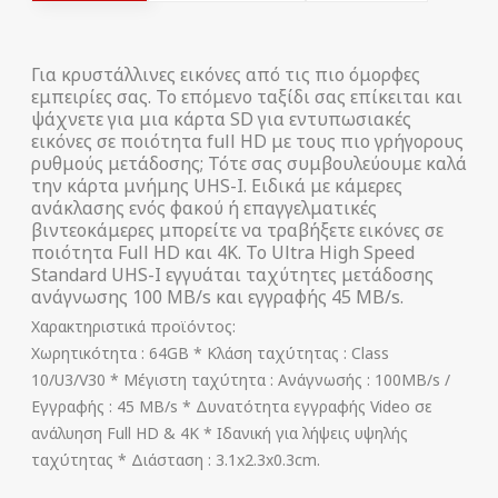
Για κρυστάλλινες εικόνες από τις πιο όμορφες
εμπειρίες σας. Το επόμενο ταξίδι σας επίκειται και
ψάχνετε για μια κάρτα SD για εντυπωσιακές
εικόνες σε ποιότητα full HD με τους πιο γρήγορους
ρυθμούς μετάδοσης; Τότε σας συμβουλεύουμε καλά
την κάρτα μνήμης UHS-I. Ειδικά με κάμερες
ανάκλασης ενός φακού ή επαγγελματικές
βιντεοκάμερες μπορείτε να τραβήξετε εικόνες σε
ποιότητα Full HD και 4K. Το Ultra High Speed ​​
Standard UHS-I εγγυάται ταχύτητες μετάδοσης
ανάγνωσης 100 MB/s και εγγραφής 45 MB/s.
Χαρακτηριστικά προϊόντος:
Xωρητικότητα : 64GB * Κλάση ταχύτητας : Class
10/U3/V30 * Μέγιστη ταχύτητα : Ανάγνωσής : 100MB/s /
Eγγραφής : 45 MB/s * Δυνατότητα εγγραφής Video σε
ανάλυηση Full HD & 4K * Ιδανική για λήψεις υψηλής
ταχύτητας * Διάσταση : 3.1x2.3x0.3cm.