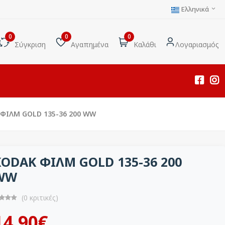
Ελληνικά
0
0
0
Σύγκριση
Αγαπημένα
Καλάθι
Λογαριασμός
ΦΙΛΜ GOLD 135-36 200 WW
KODAK ΦΙΛΜ GOLD 135-36 200
WW
(0 κριτικές)
14.90€