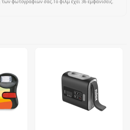
 των φωτογραφιών σας.Το φιλμ έχει 36 εμφανίσεις.