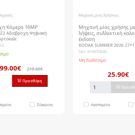
Μηχανές
Μηχανές μιας Χρήσεως
χη Κάμερα 16MP
Μηχανή μίας χρήσης με
λήψεις, συλλεκτική καλ
Z2 Αδιάβροχη Ψηφιακή
ορτοκαλί
έκδοση
KODAK SUMMER 2026 27+1
OG
SKU: K1097583B
σιμο
Μη διαθέσιμο
99.00€
219.00€
25.90€
Προσθήκη
Προσθ
πημένα
Σύγκριση
Αγαπημένα