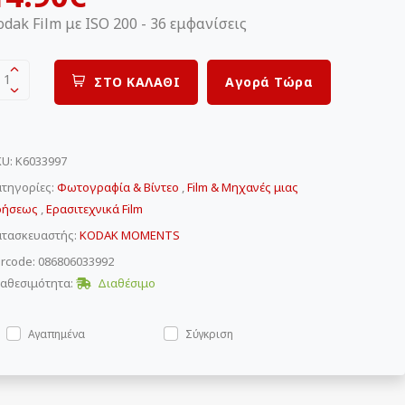
odak Film με ISO 200 - 36 εμφανίσεις
1
ΣΤΟ ΚΑΛΑΘΙ
Αγορά Τώρα
KU
:
K6033997
τηγορίες:
Φωτογραφία & Βίντεο
,
Film & Μηχανές μιας
ρήσεως
,
Ερασιτεχνικά Film
ατασκευαστής:
KODAK MOMENTS
rcode: 086806033992
αθεσιμότητα:
Διαθέσιμο
Αγαπημένα
Σύγκριση