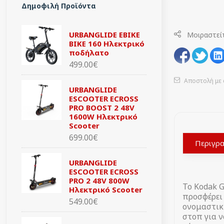
Δημοφιλή Προϊόντα
URBANGLIDE EBIKE
Μοιραστεί
BIKE 160 Ηλεκτρικό
ποδήλατο
499.00€
Αποστολή με 
URBANGLIDE
ESCOOTER ECROSS
PRO BOOST 2 48V
1600W Ηλεκτρικό
Scooter
699.00€
Περιγρ
URBANGLIDE
ESCOOTER ECROSS
PRO 2 48V 800W
Το Kodak 
Ηλεκτρικό Scooter
προσφέρει
549.00€
ονομαστική
στοπ για ν