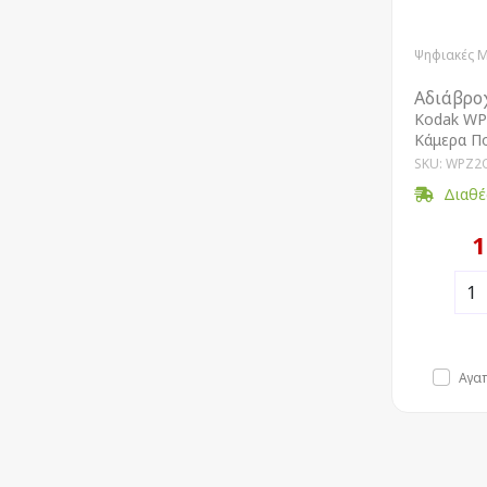
Ψηφιακές 
Αδιάβρο
Kodak WP
Κάμερα Π
SKU: WPZ2
Διαθέ
1
Αγα