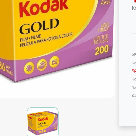
K
S
Κα
Χ
Κ
Ba
Δι