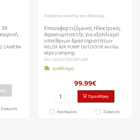
Θαλάσσια σκούτερ και αξεσουάρ
 39
Επαναφορτιζόμενος Ηλεκτρικός
οκαιρινή
Αεροσυμπιεστής για εξοπλισμό
υπαίθριων δραστηριοτήτων
2 CAMERA
NILOX AIR PUMP OUTDOOR Αντλία
αέρα (camping)
SKU: NXOUTDOORPUMP
Διαθέσιμο
99.99€
ήκη
Προσθήκη
Σύγκριση
Αγαπημένα
Σύγκριση