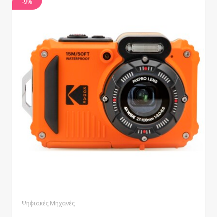
-9%
Ψηφιακές Μηχανές