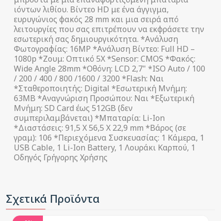
ιόντων λιθίου. Βίντεο HD με ένα άγγιγμα,
ευρυγώνιος φακός 28 mm και μια σειρά από
λειτουργίες που σας επιτρέπουν να εκφράσετε την
εσωτερική σας δημιουργικότητα. *Ανάλυση
Φωτογραφίας: 16MP *Ανάλυση Βίντεο: Full HD –
1080p *Ζουμ: Οπτικό 5X *Sensor: CMOS *Φακός:
Wide Angle 28mm *Οθόνη: LCD 2,7" *ISO Auto / 100
/ 200 / 400 / 800 /1600 / 3200 *Flash: Ναι
*Σταθεροποιητής: Digital *Εσωτερική Μνήμη:
63ΜΒ *Αναγνώριση Προσώπου: Ναι *Εξωτερική
Μνήμη: SD Card έως 512GΒ (δεν
συμπεριλαμβάνεται) *Μπαταρία: Li-Ion
*Διαστάσεις: 91,5 X 56,5 X 22,9 mm *Βάρος (σε
γραμ): 106 *Περιεχόμενα Συσκευασίας: 1 Κάμερα, 1
USB Cable, 1 Li-Ion Battery, 1 Λουράκι Καρπού, 1
Οδηγός Γρήγορης Χρήσης
Σχετικά Προϊόντα