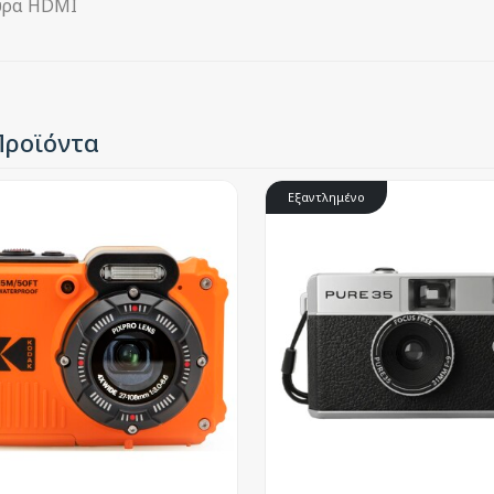
θύρα HDMI
Προϊόντα
Εξαντλημένο