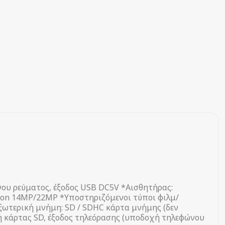
ου ρεύματος, έξοδος USB DC5V *Αισθητήρας:
ion 14MP/22MP *Υποστηριζόμενοι τύποι φιλμ/
Εξωτερική μνήμη: SD / SDHC κάρτα μνήμης (δεν
χή κάρτας SD, έξοδος τηλεόρασης (υποδοχή τηλεφώνου