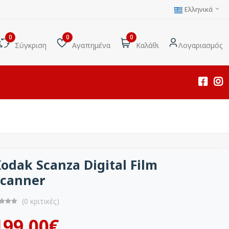
Ελληνικά
0
0
0
Σύγκριση
Αγαπημένα
Καλάθι
Λογαριασμός
odak Scanza Digital Film
Scanner
(0 κριτικές)
199.00€