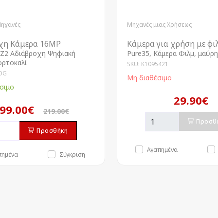
Μηχανές
Μηχανές μιας Χρήσεως
χη Κάμερα 16MP
Κάμερα για χρήση με φι
Z2 Αδιάβροχη Ψηφιακή
Pure35, Κάμερα Φιλμ, μαύρη
ορτοκαλί
SKU: K1095421
OG
Μη διαθέσιμο
σιμο
29.90€
99.00€
219.00€
Προσθ
Προσθήκη
Αγαπημένα
πημένα
Σύγκριση