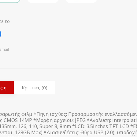
τε το
email
αφή
Κριτικές (0)
σαρωτής φιλμ *Πηγή ισχύος: Προσαρμοστής εναλλασσόμεν
ς CMOS 14MP *Μορφή αρχείου: JPEG *Ανάλυση: interpolat
135mm, 126, 110, Super 8, 8mm *LCD: 3.5inches TFT LCD *
νεται, 128GB Max) *Διασυνδέσεις: Θύρα USB (2.0), υποδο