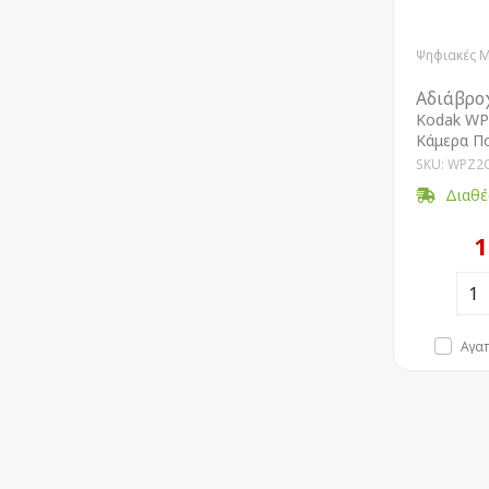
Ψηφιακές 
Αδιάβρο
Kodak WP
Κάμερα Π
SKU: WPZ2
Διαθέ
1
Αγα