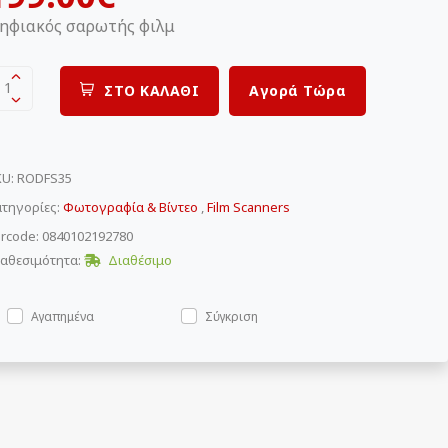
ηφιακός σαρωτής φιλμ
1
ΣΤΟ ΚΑΛΑΘΙ
Αγορά Τώρα
KU
:
RODFS35
τηγορίες:
Φωτογραφία & Βίντεο
,
Film Scanners
rcode: 0840102192780
αθεσιμότητα:
Διαθέσιμο
Αγαπημένα
Σύγκριση