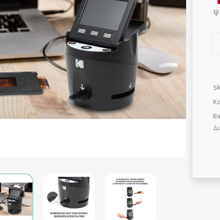
Ψ
S
Κα
Ba
Δι