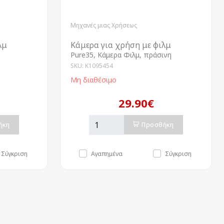
Μηχανές μιας Χρήσεως
λμ
Κάμερα για χρήση με φιλμ
Pure35, Κάμερα Φιλμ, πράσινη
SKU: K1095454
Μη διαθέσιμο
29.90€
ήκη
Προσθήκη
Σύγκριση
Αγαπημένα
Σύγκριση