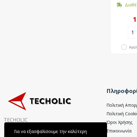
Διαθέ
1
Αγα
Πληροφορί
Πολιτική Απο
Πολιτική Cooki
TECHOLIC
Όροι Χρήσης
Παραμυθιάς 4, 15354
Επικοινωνία
Για να εξασφαλίσουμε την καλύτερη
Γλυκά Νερά, Αττική, Ελλάδα