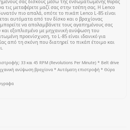
απημένους σας δίσκους μέσω της ενσωματωμένης θύρας
να τις μεταφέρετε μαζί σας στην τσέπη σας. Η Lenco
 δυνατόν πιο απαλά, οπότε το πικάπ Lenco L-85 είναι
εται αυτόματα από τον δίσκο και ο βραχίονας
α μπορείτε να απολαμβάνετε τους αγαπημένους σας
υ και εξοπλισμένο με μηχανική ανύψωση του
τωμένη προενίσχυση, το L-85 είναι ιδανικό για
ας από τη σκόνη που διατηρεί το πικάπ έτοιμο ​​και
ι.
τροφής: 33 και 45 RPM (Revolutions Per Minute) * Belt drive
Μηχανική ανύψωση βραχίονα * Αυτόματη επιστροφή * Θύρα
έγγραφα