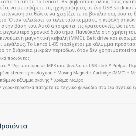
ω από το σπίτι, το Lenco L-85 ψηφιοποιεί όλους τους αγ
ίτε να μεταφέρετε τις ηχογραφήσεις σε ένα USB stick και 
 επίγνωση ότι θέλετε να χειρίζεστε τα βινύλιά σας όσο το
ο. Όταν τελειώσει το τελευταίο κομμάτι, η κεφαλή σηκών
 στην βάση του. Αυτό αποτρέπει τις γρατσουνιές, ώστε ν
ια μεγαλύτερο χρονικό διάστημα. Πανεύκολο στη χρήση το
κινούμενη μαγνητική κεφαλή (MMC), Belt drive και ενσωμα
ι μεγάλους. Το Lenco L-85 παρέχεται με κάλυμμα προστασί
ά τη διάρκεια μικρών περιόδων, όταν δεν χρησιμοποιείτα
ικά προϊόντος:
ατο * Ψηφιοποίηση σε MP3 από βινύλιο σε USB stick * Ρυθμός Περισ
ένη stereo προενίσχυση * Moving Magnetic Cartridge (MMC) * 
πώμενο κάλυμμα σκόνης * Χρώμα: Μαύρο
ν χαρακτηριστικά πατήστε το τεχνικό φυλλάδιο στο tab σχετικά 
Προϊόντα