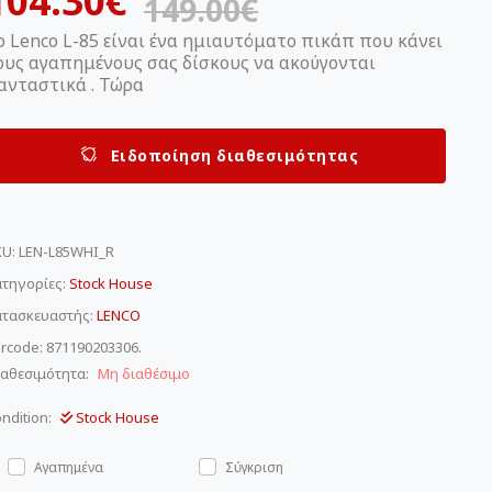
104.30€
149.00€
ο Lenco L-85 είναι ένα ημιαυτόματο πικάπ που κάνει
ους αγαπημένους σας δίσκους να ακούγονται
ανταστικά . Τώρα
Ειδοποίηση διαθεσιμότητας
KU
:
LEN-L85WHI_R
τηγορίες:
Stock House
ατασκευαστής:
LENCO
rcode: 871190203306.
αθεσιμότητα:
Μη διαθέσιμο
ndition:
Stock House
Αγαπημένα
Σύγκριση