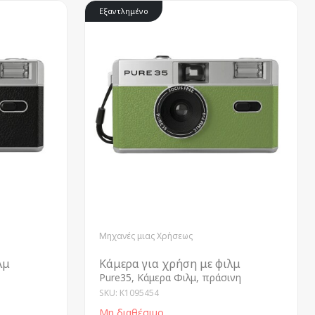
Εξαντλημένο
Μηχανές μιας Χρήσεως
λμ
Κάμερα για χρήση με φιλμ
Pure35, Κάμερα Φιλμ, πράσινη
SKU: K1095454
Μη διαθέσιμο