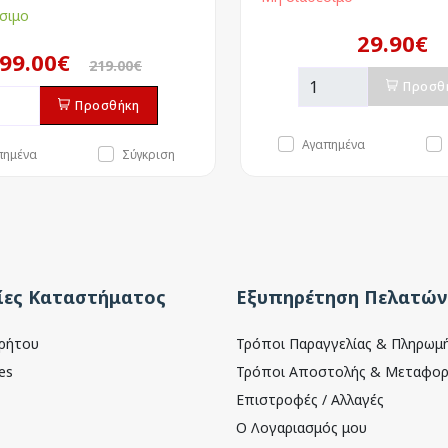
σιμο
29.90€
99.00€
219.00€
Προσθ
Προσθήκη
Αγαπημένα
πημένα
Σύγκριση
ες Καταστήματος
Εξυπηρέτηση Πελατών
ρρήτου
Τρόποι Παραγγελίας & Πληρωμ
es
Τρόποι Αποστολής & Μεταφορ
Επιστροφές / Αλλαγές
Ο Λογαριασμός μου