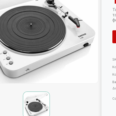
Τ
τ
φ
S
Κα
Κ
Ba
Δι
Co