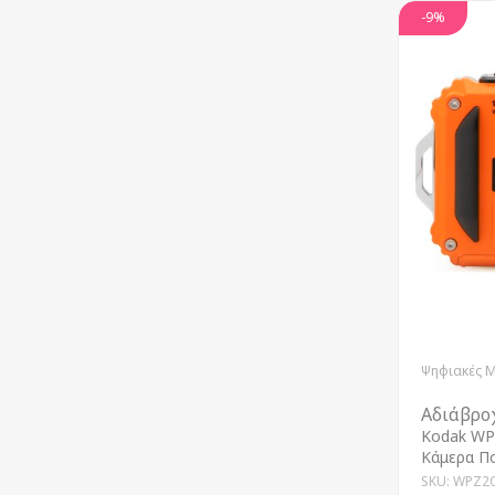
-9%
Ψηφιακές 
Αδιάβρο
Kodak WP
Κάμερα Π
SKU: WPZ2