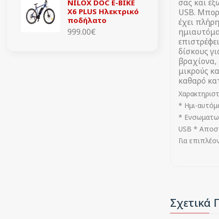
σας και έξ
NILOX DOC E-BIKE
X6 PLUS Ηλεκτρικό
USB. Μπορε
ποδήλατο
έχει πλήρη
999.00€
ημιαυτόματ
επιστρέφει
δίσκους γ
βραχίονα, 
μικρούς κα
καθαρό κατ
Χαρακτηριστ
* Ημι-αυτόμ
* Ενσωματωμ
USB * Αποσ
Για επιπλέο
Σχετικά 