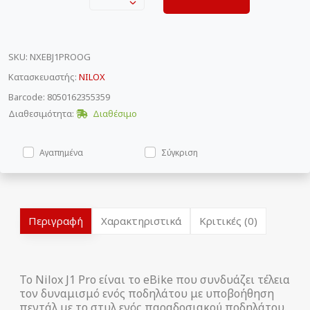
SKU
:
NXEBJ1PROOG
Κατασκευαστής:
NILOX
Barcode: 8050162355359
Διαθεσιμότητα:
Διαθέσιμο
Αγαπημένα
Σύγκριση
Περιγραφή
Χαρακτηριστικά
Κριτικές (0)
Το Nilox J1 Pro είναι το eBike που συνδυάζει τέλεια
τον δυναμισμό ενός ποδηλάτου με υποβοήθηση
πεντάλ με το στυλ ενός παραδοσιακού ποδηλάτου.