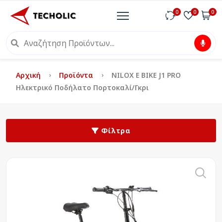
0
0
0
Αρχική
Προϊόντα
NILOX E BIKE J1 PRO
Ηλεκτρικό Ποδήλατο Πορτοκαλί/Γκρι
Φίλτρα