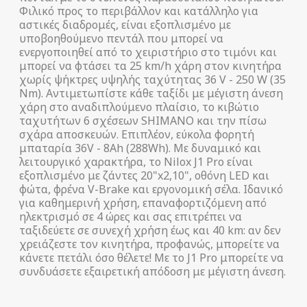
Φιλικό προς το περιβάλλον και κατάλληλο για
αστικές διαδρομές, είναι εξοπλισμένο με
υποβοηθούμενο πεντάλ που μπορεί να
ενεργοποιηθεί από το χειριστήριο στο τιμόνι και
μπορεί να φτάσει τα 25 km/h χάρη στον κινητήρα
χωρίς ψήκτρες υψηλής ταχύτητας 36 V - 250 W (35
Nm). Αντιμετωπίστε κάθε ταξίδι με μέγιστη άνεση
χάρη στο αναδιπλούμενο πλαίσιο, το κιβώτιο
ταχυτήτων 6 σχέσεων SHIMANO και την πίσω
σχάρα αποσκευών. Επιπλέον, εύκολα φορητή
μπαταρία 36V - 8Ah (288Wh). Με δυναμικό και
λειτουργικό χαρακτήρα, το Nilox J1 Pro είναι
εξοπλισμένο με ζάντες 20"x2,10", οθόνη LED και
φώτα, φρένα V-Brake και εργονομική σέλα. Ιδανικό
για καθημερινή χρήση, επαναφορτιζόμενη από
ηλεκτρισμό σε 4 ώρες και σας επιτρέπει να
ταξιδεύετε σε συνεχή χρήση έως και 40 km: αν δεν
χρειάζεστε τον κινητήρα, προφανώς, μπορείτε να
κάνετε πετάλι όσο θέλετε! Με το J1 Pro μπορείτε να
συνδυάσετε εξαιρετική απόδοση με μέγιστη άνεση.