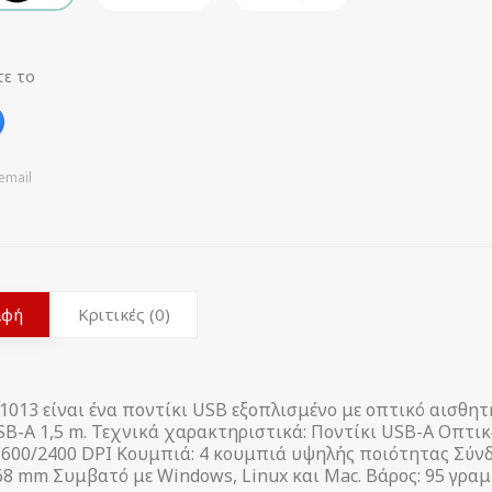
τε το
email
αφή
Κριτικές (0)
13 είναι ένα ποντίκι USB εξοπλισμένο με οπτικό αισθητή
SB-A 1,5 m. Τεχνικά χαρακτηριστικά: Ποντίκι USB-A Οπτι
600/2400 DPI Κουμπιά: 4 κουμπιά υψηλής ποιότητας Σύνδε
 68 mm Συμβατό με Windows, Linux και Mac. Βάρος: 95 γρ