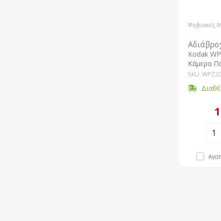
Ψηφιακές 
Αδιάβρο
Kodak WP
Κάμερα Π
SKU: WPZ2
Διαθέ
1
Αγα