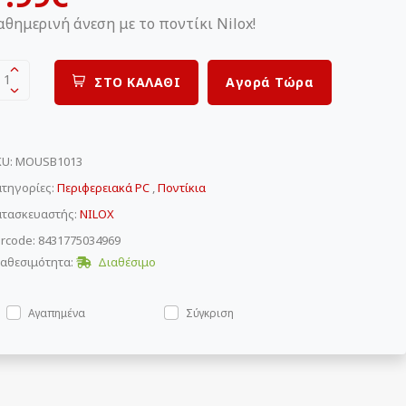
αθημερινή άνεση με το ποντίκι Nilox!
1
ΣΤΟ ΚΑΛΑΘΙ
Αγορά Τώρα
KU
:
MOUSB1013
τηγορίες:
Περιφερειακά PC
,
Ποντίκια
ατασκευαστής:
NILOX
rcode: 8431775034969
αθεσιμότητα:
Διαθέσιμο
Αγαπημένα
Σύγκριση