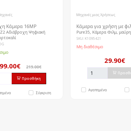
Μηχανές
Μηχανές μιας Χρήσεως
χη Κάμερα 16MP
Κάμερα για χρήση με φι
Z2 Αδιάβροχη Ψηφιακή
Pure35, Κάμερα Φιλμ, μαύρη
ορτοκαλί
SKU: K1095421
OG
Μη διαθέσιμο
σιμο
29.90€
99.00€
219.00€
Προσθ
Προσθήκη
Αγαπημένα
πημένα
Σύγκριση