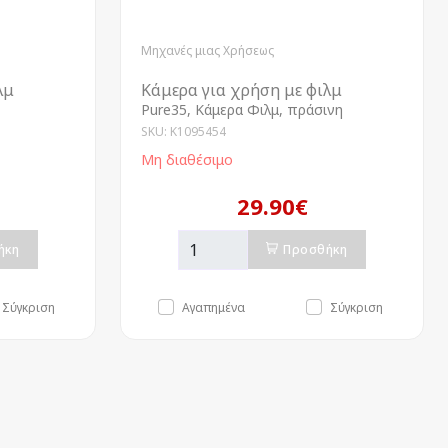
Μηχανές μιας Χρήσεως
λμ
Κάμερα για χρήση με φιλμ
Pure35, Κάμερα Φιλμ, πράσινη
SKU: K1095454
Μη διαθέσιμο
29.90€
ήκη
Προσθήκη
Σύγκριση
Αγαπημένα
Σύγκριση