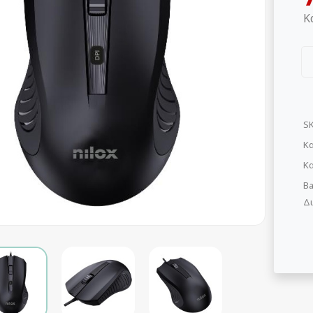
Κ
S
Κα
Κ
Ba
Δι