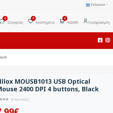
Ελληνικά
0
0
0
Σύγκριση
Αγαπημένα
Καλάθι
Λογαριασμός
lack
ilox MOUSB1013 USB Optical
ouse 2400 DPI 4 buttons, Black
(0 κριτικές)
7.99€