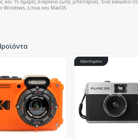
ως και 15 ημέρες διάρκεια ζωής μπαταρίας. Ένα καλώδιο 
ε Windows, Linux και MacOS
Προϊόντα
Εξαντλημένο