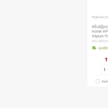
Ψηφιακές 
Αδιάβρο
Kodak WP
Κάμερα Π
SKU: WPZ2
Διαθέ
1
Αγα