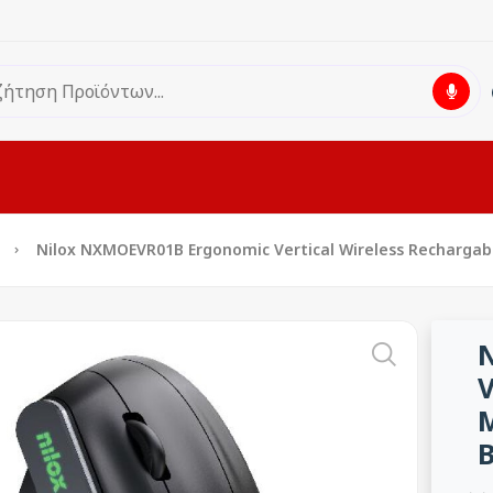
Nilox NXMOEVR01B Ergonomic Vertical Wireless Rechargable
V
M
B