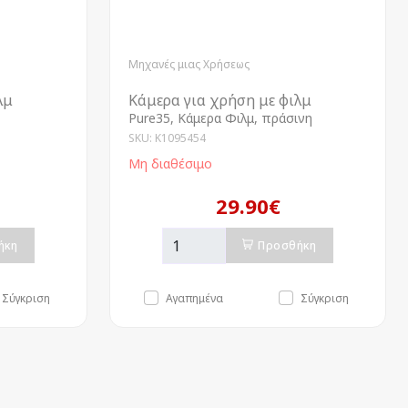
Μηχανές μιας Χρήσεως
λμ
Κάμερα για χρήση με φιλμ
Pure35, Κάμερα Φιλμ, πράσινη
SKU: K1095454
Μη διαθέσιμο
29.90€
ήκη
Προσθήκη
Σύγκριση
Αγαπημένα
Σύγκριση