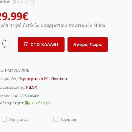
(0 κριτικές)
29.99€
 νέα σειρά διπλών ασύρματων ποντικιών Nilox
1
ΣΤΟ ΚΑΛΑΘΙ
Αγορά Τώρα
KU
:
NXMOEVR01B
τηγορίες:
Περιφερειακά PC
,
Ποντίκια
ατασκευαστής:
NILOX
rcode: 8431775036406
αθεσιμότητα:
Διαθέσιμο
Αγαπημένα
Σύγκριση