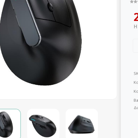
Η
S
Κα
Κ
Ba
Δι