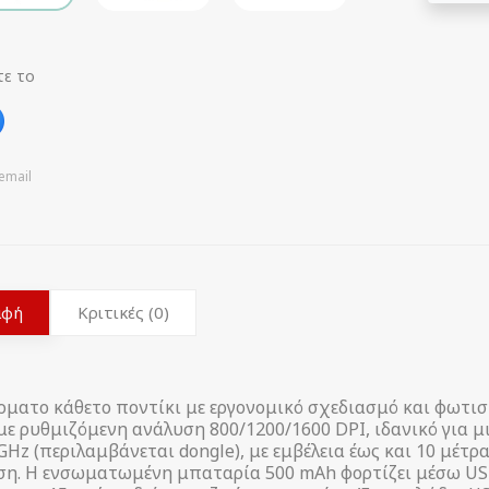
τε το
email
αφή
Κριτικές (0)
ρματο κάθετο ποντίκι με εργονομικό σχεδιασμό και φωτι
με ρυθμιζόμενη ανάλυση 800/1200/1600 DPI, ιδανικό για μ
4 GHz (περιλαμβάνεται dongle), με εμβέλεια έως και 10 μέτ
ση. Η ενσωματωμένη μπαταρία 500 mAh φορτίζει μέσω USB-