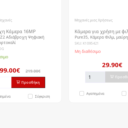
Μηχανές
Μηχανές μιας Χρήσεως
χη Κάμερα 16MP
Κάμερα για χρήση με φι
Z2 Αδιάβροχη Ψηφιακή
Pure35, Κάμερα Φιλμ, μαύρη
ορτοκαλί
SKU: K1095421
OG
Μη διαθέσιμο
σιμο
29.90€
99.00€
219.00€
Προσθ
Προσθήκη
Αγαπημένα
πημένα
Σύγκριση