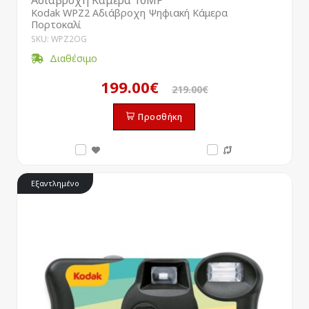
Kodak WPZ2 Αδιάβροχη Ψηφιακή Κάμερα
Πορτοκαλί
SKU: WPZ2OG
Διαθέσιμο
199.00€
219.00€
Προσθήκη
Εξαντλημένο