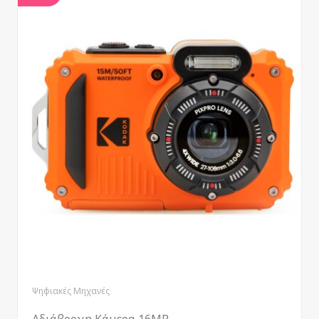
Ψηφιακές Μηχανές
Αδιάβροχη Κάμερα 16MP