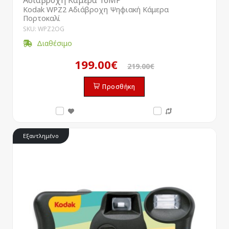
Kodak WPZ2 Αδιάβροχη Ψηφιακή Κάμερα
Πορτοκαλί
SKU: WPZ2OG
Διαθέσιμο
199.00€
219.00€
Προσθήκη
Εξαντλημένο