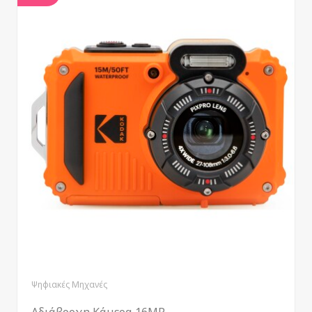
Ψηφιακές Μηχανές
Αδιάβροχη Κάμερα 16MP