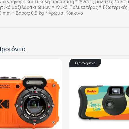
ια γρήγορη και εύκολη πρόσβαση * Άνετες μαλακές λαβές 
τικό μαξιλαράκι ώμων * Υλικό: Πολυεστέρας * Εξωτερικές
 mm * Βάρος: 0,5 kg * Χρώμα: Κόκκινο
Προϊόντα
Εξαντλημένο