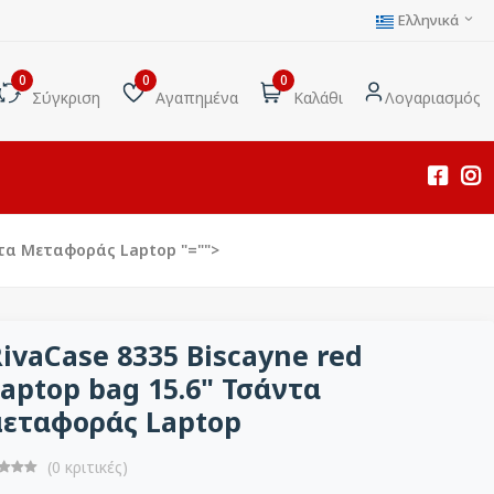
Ελληνικά
0
0
0
Σύγκριση
Αγαπημένα
Καλάθι
Λογαριασμός
άντα Μεταφοράς Laptop
"="">
ivaCase 8335 Biscayne red
aptop bag 15.6" Τσάντα
μεταφοράς Laptop
(0 κριτικές)