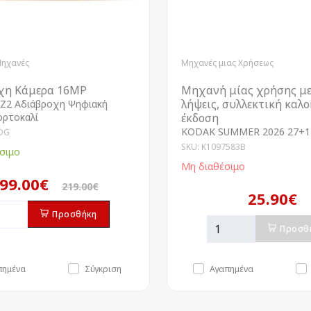
Μηχανές
Μηχανές μιας Χρήσεως
χη Κάμερα 16MP
Μηχανή μίας χρήσης με
λήψεις, συλλεκτική καλ
Z2 Αδιάβροχη Ψηφιακή
ορτοκαλί
έκδοση
KODAK SUMMER 2026 27+1
OG
SKU: K1097583B
σιμο
Μη διαθέσιμο
99.00€
219.00€
25.90€
Προσθήκη
Προσθ
πημένα
Σύγκριση
Αγαπημένα