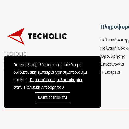
Πληροφορί
Πολιτική Απο
Πολιτική Cooki
TECHOLIC
Όροι Χρήσης
Παραμυθιάς 4, 15354
Επικοινωνία
Για να εξασφαλίσουμε την καλύτερη
Γλυκά Νερά, Αττική, Ελλάδα
Η Εταιρεία
διαδικτυακή εμπειρία χρησιμοποιούμε
cookies.
Περισσότερες πληροφορίες
στην Πολιτική Απορρήτου
ΝΑ ΕΠΙΤΡΕΠΟΝΤΑΙ
Copyright © 2022 Techolic / All Rights Reserved / Powered by
Tec-