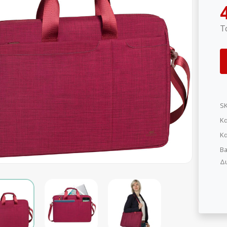
Τ
S
Κα
Κ
Ba
Δι