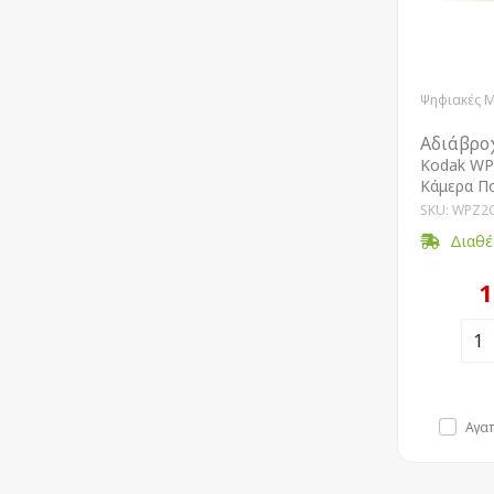
Ψηφιακές 
Αδιάβρο
Kodak WP
Κάμερα Π
SKU: WPZ2
Διαθέ
1
Αγα