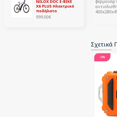
φερμουάρ γ
NILOX DOC E-BIKE
X6 PLUS Ηλεκτρικό
αντιολισθη
ποδήλατο
400x280x45
999.00€
Σχετικά 
-9%