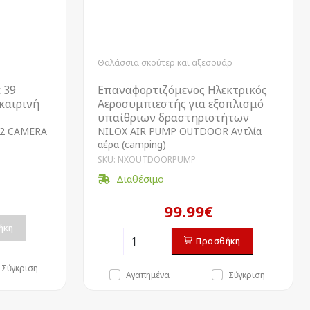
Θαλάσσια σκούτερ και αξεσουάρ
 39
Επαναφορτιζόμενος Ηλεκτρικός
οκαιρινή
Αεροσυμπιεστής για εξοπλισμό
υπαίθριων δραστηριοτήτων
2 CAMERA
NILOX AIR PUMP OUTDOOR Αντλία
αέρα (camping)
SKU: NXOUTDOORPUMP
Διαθέσιμο
99.99€
ήκη
Προσθήκη
Σύγκριση
Αγαπημένα
Σύγκριση