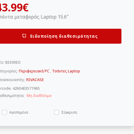
43.99€
σάντα μεταφοράς Laptop 15.6"
Ειδοποίηση διαθεσιμότητας
KU
:
8335RED
τηγορίες:
Περιφερειακά PC
,
Τσάντες Laptop
ατασκευαστής:
RIVACASE
rcode: 4260403571965
αθεσιμότητα:
Μη διαθέσιμο
Αγαπημένα
Σύγκριση