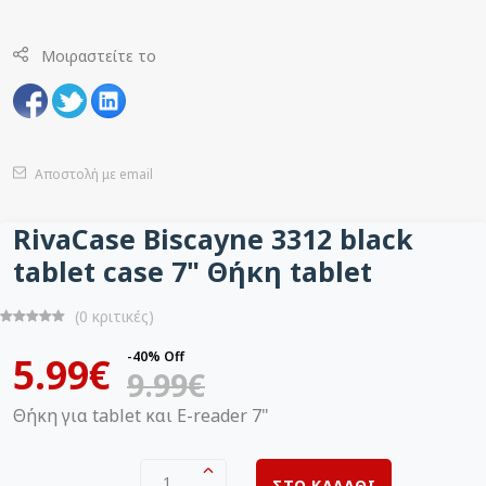
Μοιραστείτε το
Αποστολή με email
RivaCase Biscayne 3312 black
tablet case 7" Θήκη tablet
(0 κριτικές)
-40% Off
5.99€
9.99€
Θήκη για tablet και E-reader 7"
1
ΣΤΟ ΚΑΛΑΘΙ