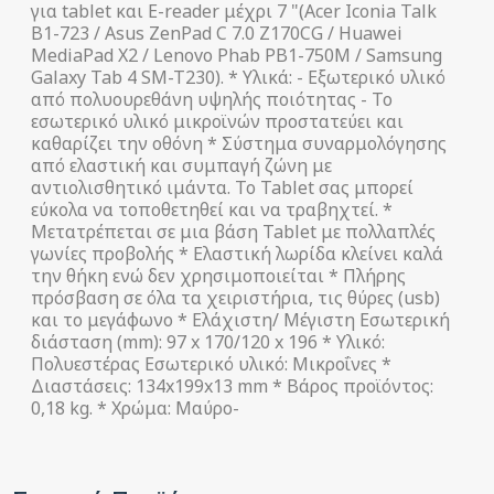
για tablet και E-reader μέχρι 7 "(Acer Iconia Talk
B1-723 / Asus ZenPad C 7.0 Z170CG / Huawei
MediaPad X2 / Lenovo Phab PB1-750M / Samsung
Galaxy Tab 4 SM-T230). * Υλικά: - Εξωτερικό υλικό
από πολυουρεθάνη υψηλής ποιότητας - Το
εσωτερικό υλικό μικροϊνών προστατεύει και
καθαρίζει την οθόνη * Σύστημα συναρμολόγησης
από ελαστική και συμπαγή ζώνη με
αντιολισθητικό ιμάντα. Το Tablet σας μπορεί
εύκολα να τοποθετηθεί και να τραβηχτεί. *
Μετατρέπεται σε μια βάση Tablet με πολλαπλές
γωνίες προβολής * Ελαστική λωρίδα κλείνει καλά
την θήκη ενώ δεν χρησιμοποιείται * Πλήρης
πρόσβαση σε όλα τα χειριστήρια, τις θύρες (usb)
και το μεγάφωνο * Ελάχιστη/ Μέγιστη Εσωτερική
διάσταση (mm): 97 x 170/120 x 196 * Υλικό:
Πολυεστέρας Εσωτερικό υλικό: Μικροΐνες *
Διαστάσεις: 134x199x13 mm * Βάρος προϊόντος:
0,18 kg. * Χρώμα: Μαύρο-