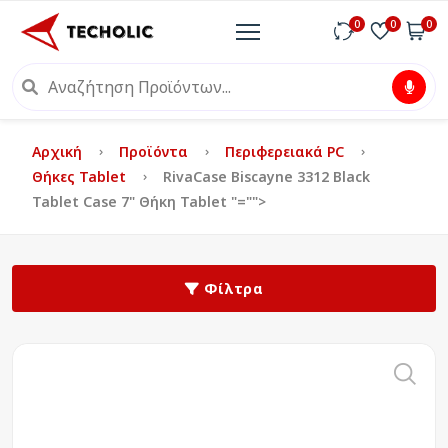
0
0
0
Αρχική
Προϊόντα
Περιφερειακά PC
Θήκες Tablet
RivaCase Biscayne 3312 Black
Tablet Case 7" Θήκη Tablet
"="">
Φίλτρα