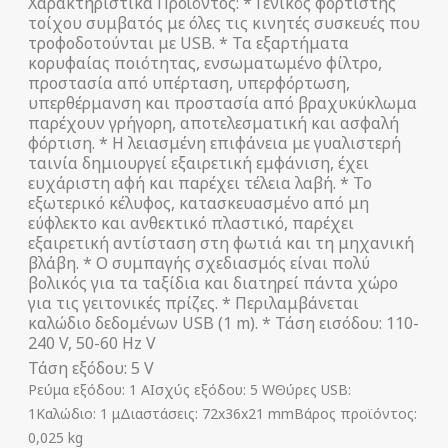
Χαρακτηριστικά Προϊόντος: * Γενικός φορτιστής
τοίχου συμβατός με όλες τις κινητές συσκευές που
τροφοδοτούνται με USB. * Τα εξαρτήματα
κορυφαίας ποιότητας, ενσωματωμένο φίλτρο,
προστασία από υπέρταση, υπερφόρτωση,
υπερθέρμανση και προστασία από βραχυκύκλωμα
παρέχουν γρήγορη, αποτελεσματική και ασφαλή
φόρτιση. * Η λειασμένη επιφάνεια με γυαλιστερή
ταινία δημιουργεί εξαιρετική εμφάνιση, έχει
ευχάριστη αφή και παρέχει τέλεια λαβή. * Το
εξωτερικό κέλυφος, κατασκευασμένο από μη
εύφλεκτο και ανθεκτικό πλαστικό, παρέχει
εξαιρετική αντίσταση στη φωτιά και τη μηχανική
βλάβη. * Ο συμπαγής σχεδιασμός είναι πολύ
βολικός για τα ταξίδια και διατηρεί πάντα χώρο
για τις γειτονικές πρίζες. * Περιλαμβάνεται
καλώδιο δεδομένων USB (1 m). * Τάση εισόδου: 110-
240 V, 50-60 Hz V
Τάση εξόδου: 5 V
Ρεύμα εξόδου: 1 AΙσχύς εξόδου: 5 WΘύρες USB:
1Καλώδιο: 1 μΔιαστάσεις: 72x36x21 mmΒάρος προϊόντος:
0,025 kg