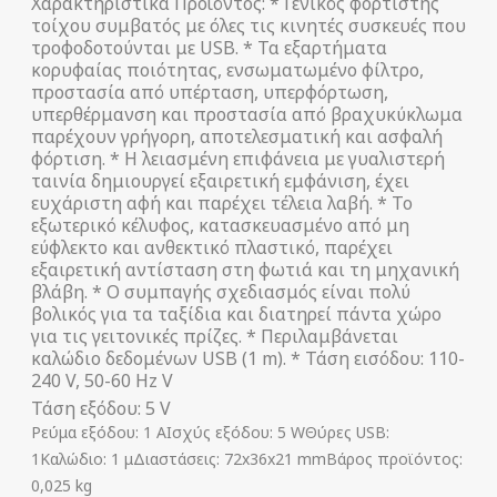
Χαρακτηριστικά Προϊόντος: * Γενικός φορτιστής
τοίχου συμβατός με όλες τις κινητές συσκευές που
τροφοδοτούνται με USB. * Τα εξαρτήματα
κορυφαίας ποιότητας, ενσωματωμένο φίλτρο,
προστασία από υπέρταση, υπερφόρτωση,
υπερθέρμανση και προστασία από βραχυκύκλωμα
παρέχουν γρήγορη, αποτελεσματική και ασφαλή
φόρτιση. * Η λειασμένη επιφάνεια με γυαλιστερή
ταινία δημιουργεί εξαιρετική εμφάνιση, έχει
ευχάριστη αφή και παρέχει τέλεια λαβή. * Το
εξωτερικό κέλυφος, κατασκευασμένο από μη
εύφλεκτο και ανθεκτικό πλαστικό, παρέχει
εξαιρετική αντίσταση στη φωτιά και τη μηχανική
βλάβη. * Ο συμπαγής σχεδιασμός είναι πολύ
βολικός για τα ταξίδια και διατηρεί πάντα χώρο
για τις γειτονικές πρίζες. * Περιλαμβάνεται
καλώδιο δεδομένων USB (1 m). * Τάση εισόδου: 110-
240 V, 50-60 Hz V
Τάση εξόδου: 5 V
Ρεύμα εξόδου: 1 AΙσχύς εξόδου: 5 WΘύρες USB:
1Καλώδιο: 1 μΔιαστάσεις: 72x36x21 mmΒάρος προϊόντος:
0,025 kg