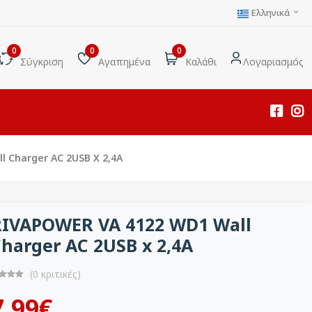
Ελληνικά
0
0
0
Σύγκριση
Αγαπημένα
Καλάθι
Λογαριασμός
 Charger AC 2USB X 2,4A
RIVAPOWER VA 4122 WD1 Wall
harger AC 2USB x 2,4A
(0 κριτικές)
7.99€