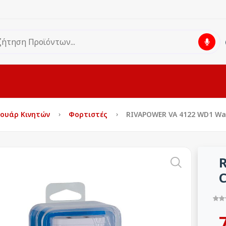
σουάρ Κινητών
Φορτιστές
RIVAPOWER VA 4122 WD1 Wall
C