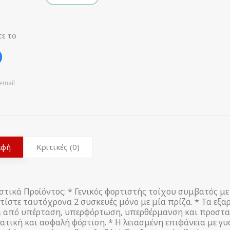
τε το
email
αφή
Κριτικές (0)
τικά Προϊόντος: * Γενικός φορτιστής τοίχου συμβατός με
ρτίστε ταυτόχρονα 2 συσκευές μόνο με μία πρίζα. * Τα ε
 από υπέρταση, υπερφόρτωση, υπερθέρμανση και προστα
τική και ασφαλή φόρτιση. * Η λειασμένη επιφάνεια με γυα