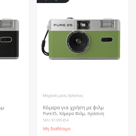
Μηχανές μιας Χρήσεως
λμ
Κάμερα για χρήση με φιλμ
Pure35, Κάμερα Φιλμ, πράσινη
SKU: K1095454
Μη διαθέσιμο