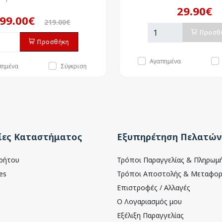
29.90€
99.00€
219.00€
Προσθ
Προσθήκη
Αγαπημένα
πημένα
Σύγκριση
ες Καταστήματος
Εξυπηρέτηση Πελατών
ρρήτου
Τρόποι Παραγγελίας & Πληρωμ
es
Τρόποι Αποστολής & Μεταφορ
Επιστροφές / Αλλαγές
Ο Λογαριασμός μου
Εξέλιξη Παραγγελίας