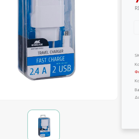
R
S
Κα
Φ
Κ
Ba
Δι