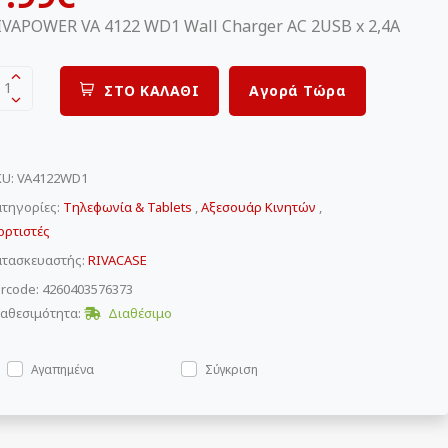
IVAPOWER VA 4122 WD1 Wall Charger AC 2USB x 2,4A
1
ΣΤΟ ΚΑΛΑΘΙ
Αγορά Τώρα
KU
:
VA4122WD1
τηγορίες:
Τηλεφωνία & Tablets
,
Αξεσουάρ Κινητών
,
ορτιστές
ατασκευαστής:
RIVACASE
rcode: 4260403576373
αθεσιμότητα:
Διαθέσιμο
Αγαπημένα
Σύγκριση