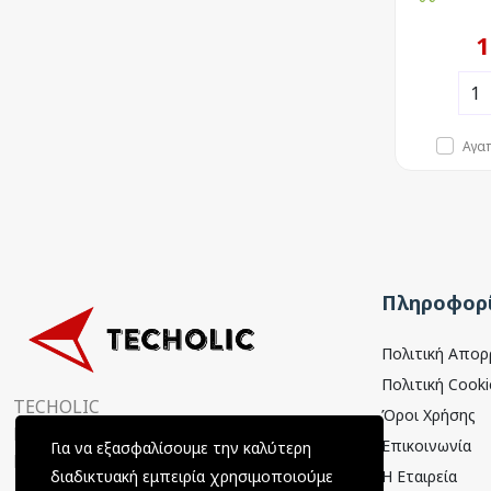
1
Αγα
Πληροφορί
Πολιτική Απο
Πολιτική Cooki
TECHOLIC
Όροι Χρήσης
Παραμυθιάς 4, 15354
Επικοινωνία
Για να εξασφαλίσουμε την καλύτερη
Γλυκά Νερά, Αττική, Ελλάδα
Η Εταιρεία
διαδικτυακή εμπειρία χρησιμοποιούμε