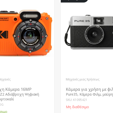
Μηχανές
Μηχανές μιας Χρήσεως
χη Κάμερα 16MP
Κάμερα για χρήση με φι
Z2 Αδιάβροχη Ψηφιακή
Pure35, Κάμερα Φιλμ, μαύρη
ορτοκαλί
SKU: K1095421
OG
Μη διαθέσιμο
σιμο