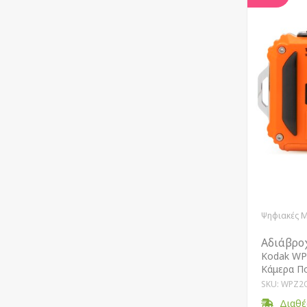
Ψηφιακές 
Αδιάβρο
Kodak WP
Κάμερα Π
SKU: WPZ2
Διαθέ