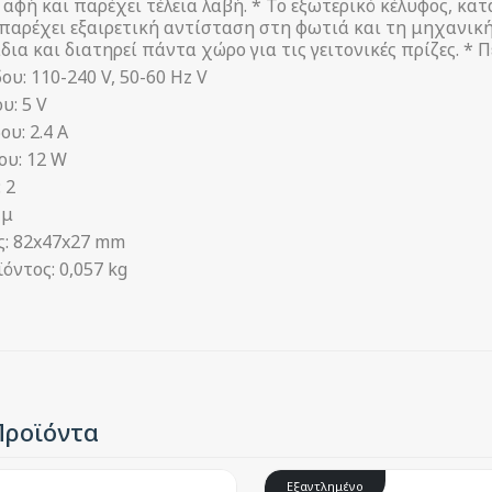
αφή και παρέχει τέλεια λαβή. * Το εξωτερικό κέλυφος, κα
παρέχει εξαιρετική αντίσταση στη φωτιά και τη μηχανική
ίδια και διατηρεί πάντα χώρο για τις γειτονικές πρίζες. *
ου: 110-240 V, 50-60 Hz V
υ: 5 V
ου: 2.4 A
ου: 12 W
 2
 μ
ς: 82x47x27 mm
όντος: 0,057 kg
Προϊόντα
Εξαντλημένο