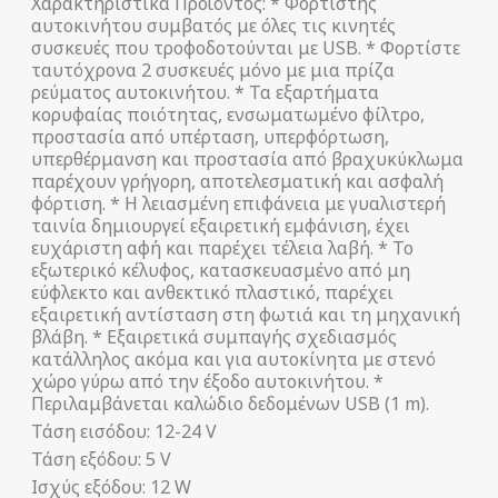
Χαρακτηριστικά Προϊόντος: * Φορτιστής
αυτοκινήτου συμβατός με όλες τις κινητές
συσκευές που τροφοδοτούνται με USB. * Φορτίστε
ταυτόχρονα 2 συσκευές μόνο με μια πρίζα
ρεύματος αυτοκινήτου. * Τα εξαρτήματα
κορυφαίας ποιότητας, ενσωματωμένο φίλτρο,
προστασία από υπέρταση, υπερφόρτωση,
υπερθέρμανση και προστασία από βραχυκύκλωμα
παρέχουν γρήγορη, αποτελεσματική και ασφαλή
φόρτιση. * Η λειασμένη επιφάνεια με γυαλιστερή
ταινία δημιουργεί εξαιρετική εμφάνιση, έχει
ευχάριστη αφή και παρέχει τέλεια λαβή. * Το
εξωτερικό κέλυφος, κατασκευασμένο από μη
εύφλεκτο και ανθεκτικό πλαστικό, παρέχει
εξαιρετική αντίσταση στη φωτιά και τη μηχανική
βλάβη. * Εξαιρετικά συμπαγής σχεδιασμός
κατάλληλος ακόμα και για αυτοκίνητα με στενό
χώρο γύρω από την έξοδο αυτοκινήτου. *
Περιλαμβάνεται καλώδιο δεδομένων USB (1 m).
Τάση εισόδου: 12-24 V
Τάση εξόδου: 5 V
Ισχύς εξόδου: 12 W