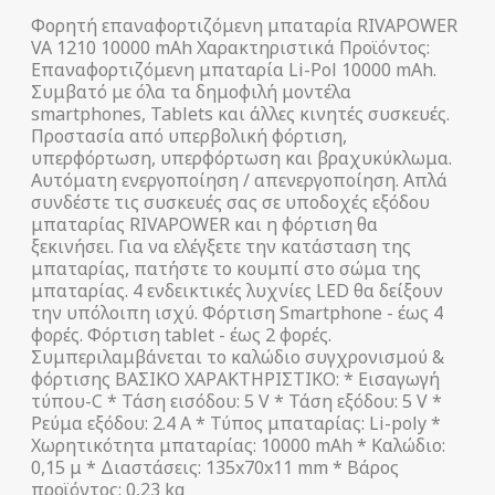
Φορητή επαναφορτιζόμενη μπαταρία RIVAPOWER
VA 1210 10000 mAh Χαρακτηριστικά Προϊόντος:
Επαναφορτιζόμενη μπαταρία Li-Pol 10000 mAh.
Συμβατό με όλα τα δημοφιλή μοντέλα
smartphones, Tablets και άλλες κινητές συσκευές.
Προστασία από υπερβολική φόρτιση,
υπερφόρτωση, υπερφόρτωση και βραχυκύκλωμα.
Αυτόματη ενεργοποίηση / απενεργοποίηση. Απλά
συνδέστε τις συσκευές σας σε υποδοχές εξόδου
μπαταρίας RIVAPOWER και η φόρτιση θα
ξεκινήσει. Για να ελέγξετε την κατάσταση της
μπαταρίας, πατήστε το κουμπί στο σώμα της
μπαταρίας. 4 ενδεικτικές λυχνίες LED θα δείξουν
την υπόλοιπη ισχύ. Φόρτιση Smartphone - έως 4
φορές. Φόρτιση tablet - έως 2 φορές.
Συμπεριλαμβάνεται το καλώδιο συγχρονισμού &
φόρτισης ΒΑΣΙΚΟ ΧΑΡΑΚΤΗΡΙΣΤΙΚΟ: * Εισαγωγή
τύπου-C * Τάση εισόδου: 5 V * Τάση εξόδου: 5 V *
Ρεύμα εξόδου: 2.4 A * Τύπος μπαταρίας: Li-poly *
Χωρητικότητα μπαταρίας: 10000 mAh * Καλώδιο:
0,15 μ * Διαστάσεις: 135x70x11 mm * Βάρος
προϊόντος: 0,23 kg