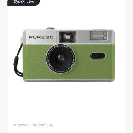
Εξαντλημένο
Μηχανές μιας Χρήσεως