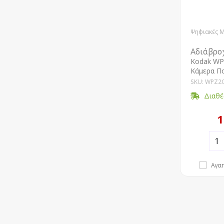
Ψηφιακές 
Αδιάβρο
Kodak WP
Κάμερα Π
SKU: WPZ2
Διαθέ
1
Αγα