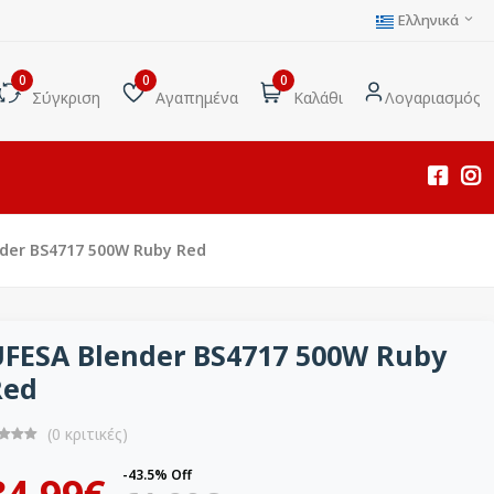
Ελληνικά
0
0
0
Σύγκριση
Αγαπημένα
Καλάθι
Λογαριασμός
der BS4717 500W Ruby Red
FESA Blender BS4717 500W Ruby
Red
(0 κριτικές)
-43.5% Off