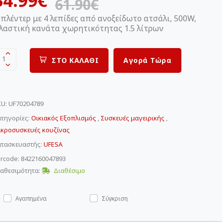
34.99€
61.90€
πλέντερ με 4 λεπίδες από ανοξείδωτο ατσάλι, 500W,
λαστική κανάτα χωρητικότητας 1.5 λίτρων
1
ΣΤΟ ΚΑΛΑΘΙ
Αγορά Τώρα
KU
:
UF70204789
τηγορίες:
Οικιακός Εξοπλισμός
,
Συσκευές μαγειρικής
,
ικροσυσκευές κουζίνας
ατασκευαστής:
UFESA
rcode: 8422160047893
αθεσιμότητα:
Διαθέσιμο
Αγαπημένα
Σύγκριση