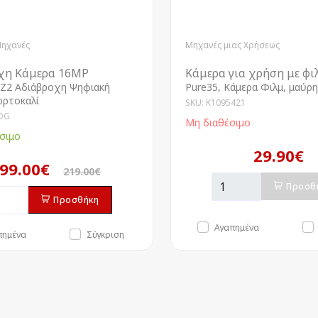
Μηχανές
Μηχανές μιας Χρήσεως
χη Κάμερα 16MP
Κάμερα για χρήση με φι
Z2 Αδιάβροχη Ψηφιακή
Pure35, Κάμερα Φιλμ, μαύρη
ορτοκαλί
SKU: K1095421
OG
Μη διαθέσιμο
σιμο
29.90€
99.00€
219.00€
Προσθ
Προσθήκη
Αγαπημένα
πημένα
Σύγκριση