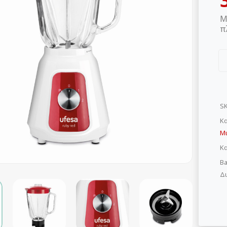
Μ
π
S
Κα
Μ
Κ
Ba
Δι