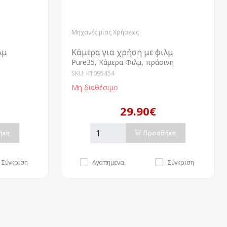
Μηχανές μιας Χρήσεως
λμ
Κάμερα για χρήση με φιλμ
Pure35, Κάμερα Φιλμ, πράσινη
SKU: K1095454
Μη διαθέσιμο
29.90€
ήκη
Προσθήκη
Σύγκριση
Αγαπημένα
Σύγκριση