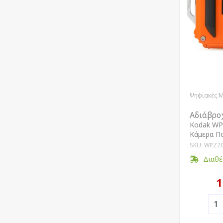
Ψηφιακές 
Αδιάβρο
Kodak WP
Κάμερα Π
SKU: WPZ2
Διαθέ
1