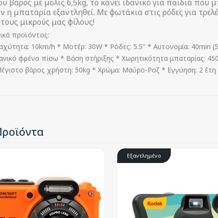
ου βάρος με μόλις 6,5kg, το κάνει ιδανικό για παιδιά πο
ν η μπαταρία εξαντληθεί. Με φωτάκια στις ρόδες για τρελές
 τους μικρούς μας φίλους!
ικά προϊόντος:
αχύτητα: 10km/h * Μοτέρ: 30W * Ρόδες: 5.5" * Αυτονομία: 40min (5
ανικό φρένο πίσω * Βάση στήριξης * Χωρητικότητα μπαταρίας: 450
έγιστο βάρος χρήστη: 50kg * Χρώμα: Μαύρο-Ροζ * Εγγύηση: 2 έτη 
Προϊόντα
Εξαντλημένο