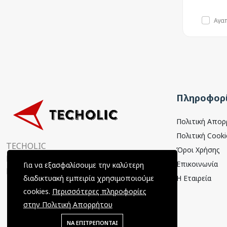
Αγα
Πληροφορί
Πολιτική Απο
Πολιτική Cooki
TECHOLIC
Όροι Χρήσης
Παραμυθιάς 4, 15354
Επικοινωνία
Για να εξασφαλίσουμε την καλύτερη
Γλυκά Νερά, Αττική, Ελλάδα
Η Εταιρεία
διαδικτυακή εμπειρία χρησιμοποιούμε
cookies.
Περισσότερες πληροφορίες
στην Πολιτική Απορρήτου
ΝΑ ΕΠΙΤΡΕΠΟΝΤΑΙ