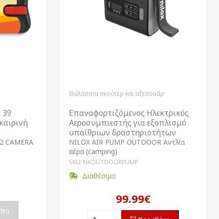
Θαλάσσια σκούτερ και αξεσουάρ
 39
Επαναφορτιζόμενος Ηλεκτρικός
οκαιρινή
Αεροσυμπιεστής για εξοπλισμό
υπαίθριων δραστηριοτήτων
2 CAMERA
NILOX AIR PUMP OUTDOOR Αντλία
αέρα (camping)
SKU: NXOUTDOORPUMP
Διαθέσιμο
99.99€
ήκη