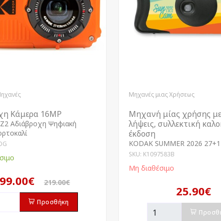
Μηχανές
Μηχανές μιας Χρήσεως
χη Κάμερα 16MP
Μηχανή μίας χρήσης με
λήψεις, συλλεκτική καλ
Z2 Αδιάβροχη Ψηφιακή
ορτοκαλί
έκδοση
KODAK SUMMER 2026 27+1
OG
SKU: K1097583B
σιμο
Μη διαθέσιμο
99.00€
219.00€
25.90€
Προσθήκη
Προσθ