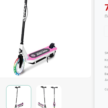
Π
S
Κα
Κ
Ba
Δι
Co