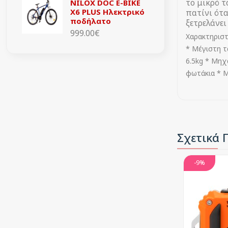
το μικρό τ
NILOX DOC E-BIKE
X6 PLUS Ηλεκτρικό
πατίνι ότα
ποδήλατο
ξετρελάνει
999.00€
Χαρακτηριστ
* Μέγιστη τ
6.5kg * Mηχ
φωτάκια * Μ
Σχετικά 
-9%