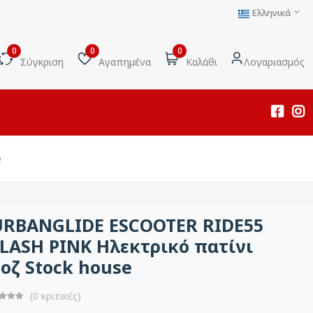
Ελληνικά
0
0
0
Σύγκριση
Αγαπημένα
Καλάθι
Λογαριασμός
e
URBANGLIDE ESCOOTER RIDE55
LASH PINK Ηλεκτρικό πατίνι
οζ Stock house
(0 κριτικές)