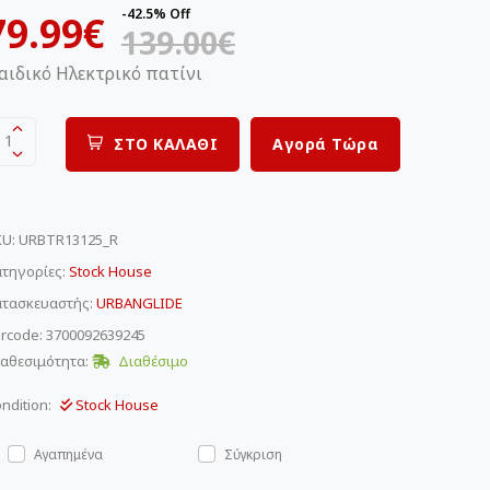
-42.5% Off
79.99€
139.00€
αιδικό Ηλεκτρικό πατίνι
1
ΣΤΟ ΚΑΛΑΘΙ
Αγορά Τώρα
KU
:
URBTR13125_R
τηγορίες:
Stock House
ατασκευαστής:
URBANGLIDE
rcode: 3700092639245
αθεσιμότητα:
Διαθέσιμο
ndition:
Stock House
Αγαπημένα
Σύγκριση