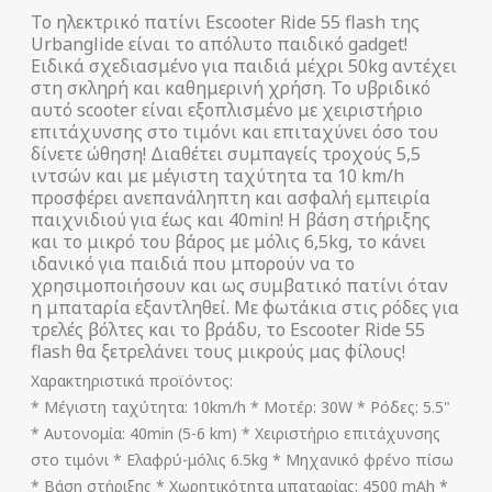
Το ηλεκτρικό πατίνι Escooter Ride 55 flash της
Urbanglide είναι το απόλυτο παιδικό gadget!
Ειδικά σχεδιασμένο για παιδιά μέχρι 50kg αντέχει
στη σκληρή και καθημερινή χρήση. Το υβριδικό
αυτό scooter είναι εξοπλισμένο με χειριστήριο
επιτάχυνσης στο τιμόνι και επιταχύνει όσο του
δίνετε ώθηση! Διαθέτει συμπαγείς τροχούς 5,5
ιντσών και με μέγιστη ταχύτητα τα 10 km/h
προσφέρει ανεπανάληπτη και ασφαλή εμπειρία
παιχνιδιού για έως και 40min! Η βάση στήριξης
και το μικρό του βάρος με μόλις 6,5kg, το κάνει
ιδανικό για παιδιά που μπορούν να το
χρησιμοποιήσουν και ως συμβατικό πατίνι όταν
η μπαταρία εξαντληθεί. Με φωτάκια στις ρόδες για
τρελές βόλτες και το βράδυ, το Escooter Ride 55
flash θα ξετρελάνει τους μικρούς μας φίλους!
Χαρακτηριστικά προϊόντος:
* Μέγιστη ταχύτητα: 10km/h * Μοτέρ: 30W * Ρόδες: 5.5"
* Αυτονομία: 40min (5-6 km) * Χειριστήριo επιτάχυνσης
στο τιμόνι * Ελαφρύ-μόλις 6.5kg * Mηχανικό φρένο πίσω
* Βάση στήριξης * Χωρητικότητα μπαταρίας: 4500 mAh *