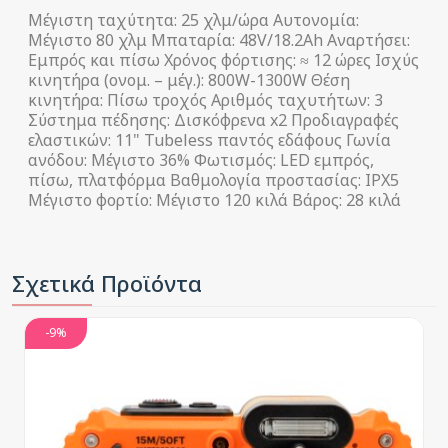
Μέγιστη ταχύτητα: 25 χλμ/ώρα Αυτονομία:
Μέγιστο 80 χλμ Μπαταρία: 48V/18.2Ah Αναρτήσει:
Εμπρός και πίσω Χρόνος φόρτισης: ≈ 12 ώρες Ισχύς
κινητήρα (ονομ. – μέγ.): 800W-1300W Θέση
κινητήρα: Πίσω τροχός Αριθμός ταχυτήτων: 3
Σύστημα πέδησης: Δισκόφρενα x2 Προδιαγραφές
ελαστικών: 11" Tubeless παντός εδάφους Γωνία
ανόδου: Μέγιστο 36% Φωτισμός: LED εμπρός,
πίσω, πλατφόρμα Βαθμολογία προστασίας: IPX5
Μέγιστο φορτίο: Μέγιστο 120 κιλά Βάρος: 28 κιλά
Σχετικά Προϊόντα
-9%