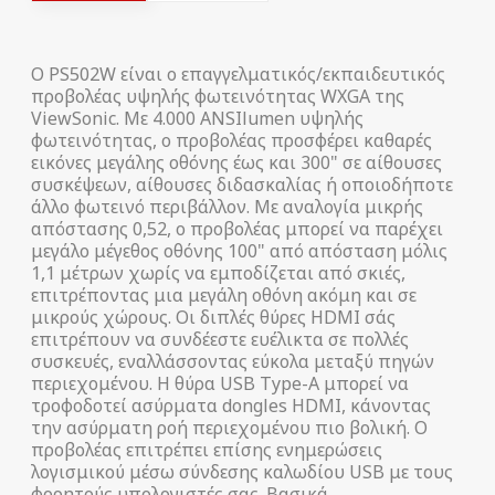
Ο PS502W είναι ο επαγγελματικός/εκπαιδευτικός
προβολέας υψηλής φωτεινότητας WXGA της
ViewSonic. Με 4.000 ANSIlumen υψηλής
φωτεινότητας, ο προβολέας προσφέρει καθαρές
εικόνες μεγάλης οθόνης έως και 300" σε αίθουσες
συσκέψεων, αίθουσες διδασκαλίας ή οποιοδήποτε
άλλο φωτεινό περιβάλλον. Με αναλογία μικρής
απόστασης 0,52, ο προβολέας μπορεί να παρέχει
μεγάλο μέγεθος οθόνης 100" από απόσταση μόλις
1,1 μέτρων χωρίς να εμποδίζεται από σκιές,
επιτρέποντας μια μεγάλη οθόνη ακόμη και σε
μικρούς χώρους. Οι διπλές θύρες HDMI σάς
επιτρέπουν να συνδέεστε ευέλικτα σε πολλές
συσκευές, εναλλάσσοντας εύκολα μεταξύ πηγών
περιεχομένου. Η θύρα USB Type-A μπορεί να
τροφοδοτεί ασύρματα dongles HDMI, κάνοντας
την ασύρματη ροή περιεχομένου πιο βολική. Ο
προβολέας επιτρέπει επίσης ενημερώσεις
λογισμικού μέσω σύνδεσης καλωδίου USB με τους
φορητούς υπολογιστές σας. Βασικά