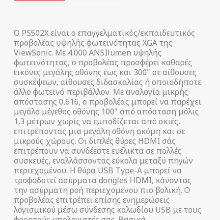
Ο PS502X είναι ο επαγγελματικός/εκπαιδευτικός
προβολέας υψηλής φωτεινότητας XGA της
ViewSonic. Με 4.000 ANSIlumen υψηλής
φωτεινότητας, ο προβολέας προσφέρει καθαρές
εικόνες μεγάλης οθόνης έως και 300" σε αίθουσες
συσκέψεων, αίθουσες διδασκαλίας ή οποιοδήποτε
άλλο φωτεινό περιβάλλον. Με αναλογία μικρής
απόστασης 0,616, ο προβολέας μπορεί να παρέχει
μεγάλο μέγεθος οθόνης 100" από απόσταση μόλις
1,3 μέτρων χωρίς να εμποδίζεται από σκιές,
επιτρέποντας μια μεγάλη οθόνη ακόμη και σε
μικρούς χώρους. Οι διπλές θύρες HDMI σάς
επιτρέπουν να συνδέεστε ευέλικτα σε πολλές
συσκευές, εναλλάσσοντας εύκολα μεταξύ πηγών
περιεχομένου. Η θύρα USB Type-A μπορεί να
τροφοδοτεί ασύρματα dongles HDMI, κάνοντας
την ασύρματη ροή περιεχομένου πιο βολική. Ο
προβολέας επιτρέπει επίσης ενημερώσεις
λογισμικού μέσω σύνδεσης καλωδίου USB με τους
φορητούς υπολογιστές σας. Βασικά